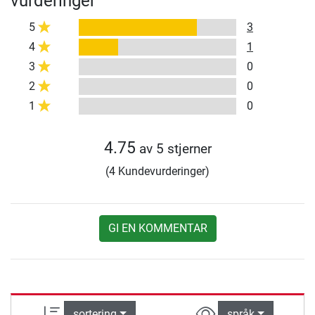
vurderinger
5
3
4
1
3
0
2
0
1
0
4.75
av 5 stjerner
(4 Kundevurderinger)
GI EN KOMMENTAR
sortering
språk