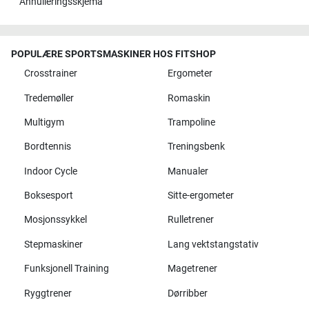
Annulleringsskjema
POPULÆRE SPORTSMASKINER HOS FITSHOP
Crosstrainer
Ergometer
Tredemøller
Romaskin
Multigym
Trampoline
Bordtennis
Treningsbenk
Indoor Cycle
Manualer
Boksesport
Sitte-ergometer
Mosjonssykkel
Rulletrener
Stepmaskiner
Lang vektstangstativ
Funksjonell Training
Magetrener
Ryggtrener
Dørribber