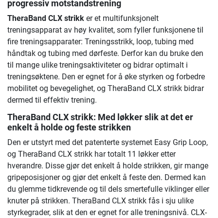
progressiv motstandstrening
TheraBand CLX strikk
er et multifunksjonelt
treningsapparat av høy kvalitet, som fyller funksjonene til
fire treningsapparater: Treningsstrikk, loop, tubing med
håndtak og tubing med dørfeste. Derfor kan du bruke den
til mange ulike treningsaktiviteter og bidrar optimalt i
treningsøktene. Den er egnet for å øke styrken og forbedre
mobilitet og bevegelighet, og TheraBand CLX strikk bidrar
dermed til effektiv trening.
TheraBand CLX strikk: Med løkker slik at det er
enkelt å holde og feste strikken
Den er utstyrt med det patenterte systemet Easy Grip Loop,
og TheraBand CLX strikk har totalt 11 løkker etter
hverandre. Disse gjør det enkelt å holde strikken, gir mange
gripeposisjoner og gjør det enkelt å feste den. Dermed kan
du glemme tidkrevende og til dels smertefulle viklinger eller
knuter på strikken. TheraBand CLX strikk fås i sju ulike
styrkegrader, slik at den er egnet for alle treningsnivå. CLX-