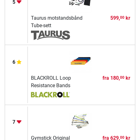
5
Taurus motstandsbånd
599,
kr
00
Tube-sett
6
BLACKROLL Loop
fra
180,
kr
00
Resistance Bands
7
Gymstick Original
fra
629,
kr
00