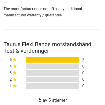
The manufacturer does not offer any additional
manufacturer warranty / guarantee.
Taurus Flexi Bands motstandsbånd
Test & vurderinger
5
2
4
0
3
0
2
0
1
0
5
av 5 stjerner