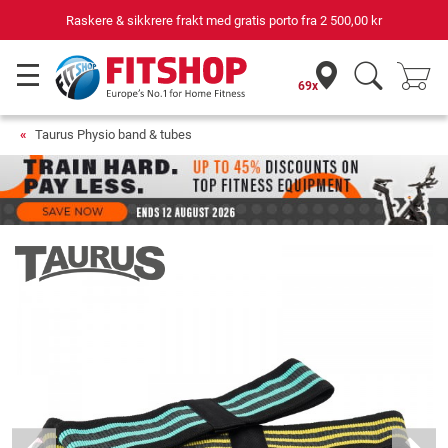
Raskere & sikkrere frakt med gratis porto fra
2 500,00 kr
69x
Taurus Physio band & tubes