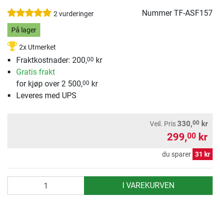
Nummer
TF-ASF157
2 vurderinger
På lager
2x Utmerket
Fraktkostnader: 200,
kr
00
Gratis frakt
for kjøp over 2 500,
kr
00
Leveres med UPS
00
330,
kr
Veil. Pris
299,
kr
00
du sparer
31 kr
antall
I VAREKURVEN