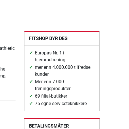
FITSHOP BYR DEG
athletic
Europas Nr. 1 i
hjemmetrening
mer enn 4.000.000 tilfredse
The
kunder
ump,
Mer enn 7.000
treningsprodukter
69 filial-butikker
75 egne serviceteknikkere
BETALINGSMÅTER