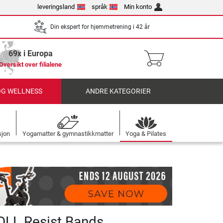
leveringsland
språk
Min konto
Din ekspert for hjemmetrening i 42 år
69x i Europa
Oversikt over filialene
OG WELLNESS
ANDRE KATEGORIER
sjon
Yogamatter & gymnastikkmatter
Yoga & Pilates
LL Resist Bands