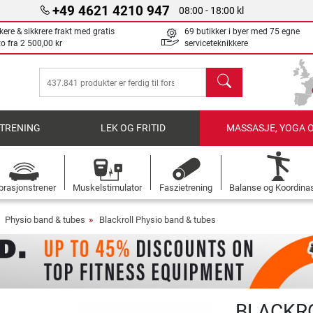
+49 4621 4210 947
08:00 - 18:00 kl
kere & sikkrere frakt med gratis
69 butikker i byer med 75 egne
to fra
2 500,00 kr
serviceteknikkere
søk
TRENING
LEK OG FRITID
MASSASJE, YOGA 
brasjonstrener
Muskelstimulator
Faszietrening
Balanse og Koordina
Physio band & tubes
Blackroll Physio band & tubes
BLACKRO