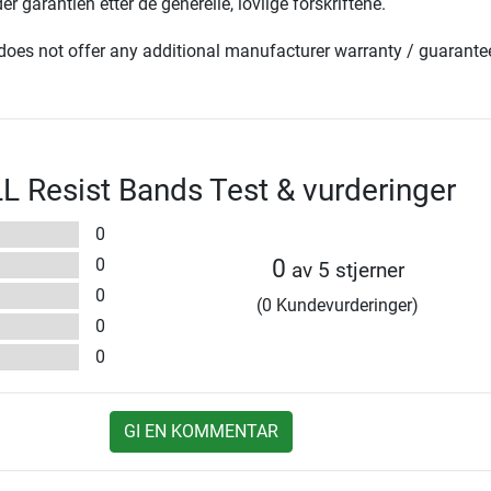
er garantien etter de generelle, lovlige forskriftene.
oes not offer any additional manufacturer warranty / guarante
 Resist Bands Test & vurderinger
0
0
0
av 5 stjerner
0
(0 Kundevurderinger)
0
0
GI EN KOMMENTAR