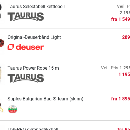
Taurus Selectabell kettlebell
Veil. P
2 19
fra
1 549
Original-Deuserbånd Light
289
Taurus Power Rope 15 m
Veil. Pris
1 29
1 195
Suples Bulgarian Bag ® team (skinn)
fra
1 895
LIVEPRO gymnastikkball
fra
95