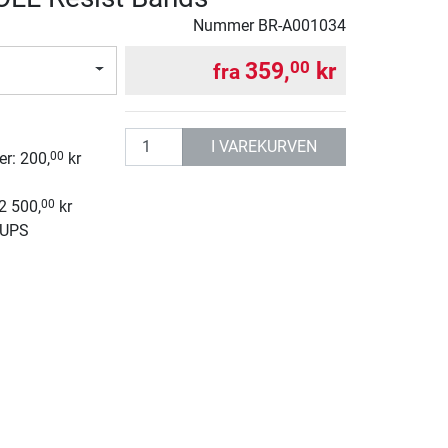
Nummer
BR-A001034
359,
kr
00
fra
g
antall
I VAREKURVEN
r: 200,
kr
00
 2 500,
kr
00
 UPS