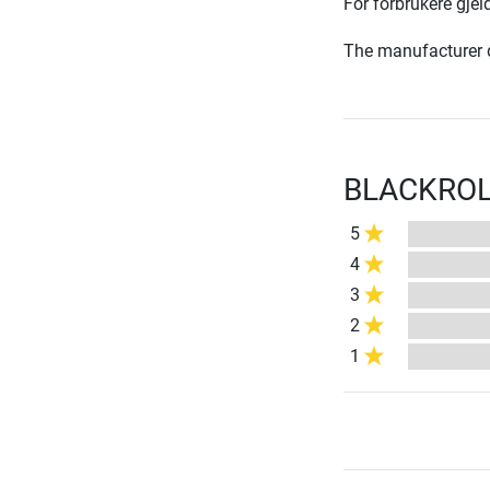
For forbrukere gjeld
The manufacturer d
BLACKROLL
5
4
3
2
1