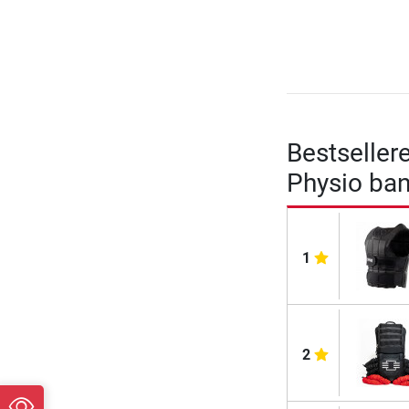
Bestseller
Physio ban
1
2