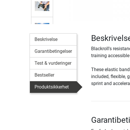
Beskrivel
Beskrivelse
Blackroll's resist
Garantibetingelser
training accessible 
Test & vurderinger
These elastic bands
Bestseller
included, flexible,
sprint and accelera
Produktsikkerhet
Garantibet