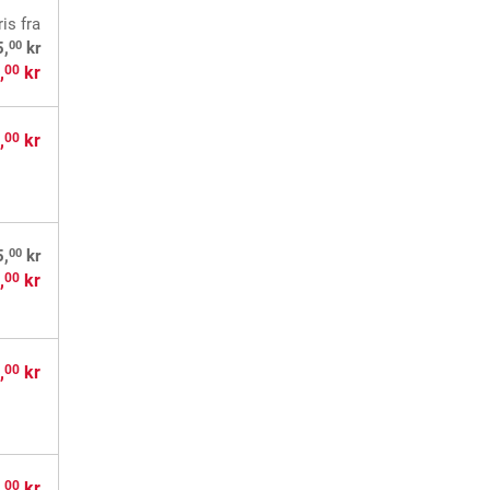
ris
fra
00
5,
kr
,
kr
00
,
kr
00
00
5,
kr
,
kr
00
,
kr
00
,
kr
00