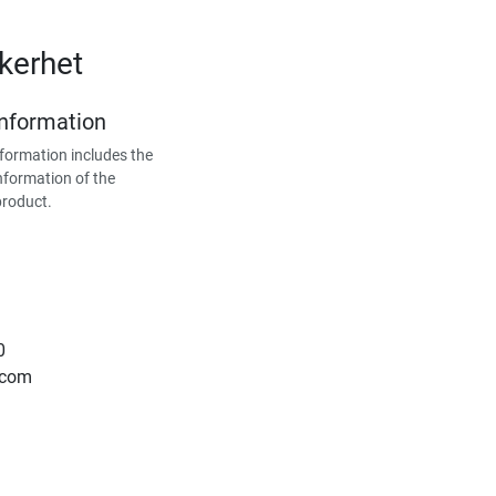
kerhet
Information
formation includes the
nformation of the
product.
0
.com