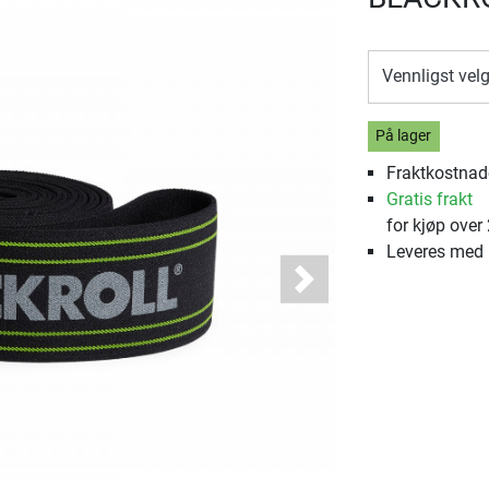
Vennligst vel
På lager
Fraktkostnade
Gratis frakt
for kjøp over
Leveres med
Next