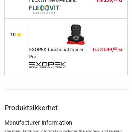
FLEXVIT Revolve Band
fra
239,
kr
10
EXOPEK functional trainer
fra
3 549,
kr
00
Pro
Produktsikkerhet
Manufacturer Information
The manufacturing information includes the address and related