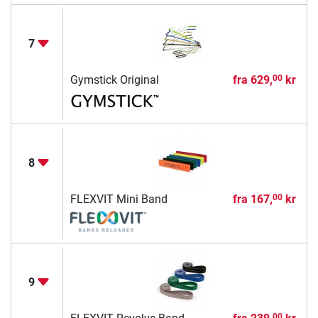
7
Gymstick Original
fra
629,
kr
00
8
FLEXVIT Mini Band
fra
167,
kr
00
9
00