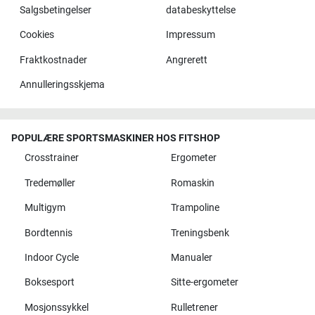
Salgsbetingelser
databeskyttelse
Cookies
Impressum
Fraktkostnader
Angrerett
Annulleringsskjema
POPULÆRE SPORTSMASKINER HOS FITSHOP
Crosstrainer
Ergometer
Tredemøller
Romaskin
Multigym
Trampoline
Bordtennis
Treningsbenk
Indoor Cycle
Manualer
Boksesport
Sitte-ergometer
Mosjonssykkel
Rulletrener