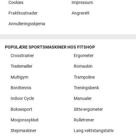
Cookies
Impressum
Fraktkostnader
Angrerett
Annulleringsskjema
POPULÆRE SPORTSMASKINER HOS FITSHOP
Crosstrainer
Ergometer
Tredemøller
Romaskin
Multigym
Trampoline
Bordtennis
Treningsbenk
Indoor Cycle
Manualer
Boksesport
Sitte-ergometer
Mosjonssykkel
Rulletrener
Stepmaskiner
Lang vektstangstativ