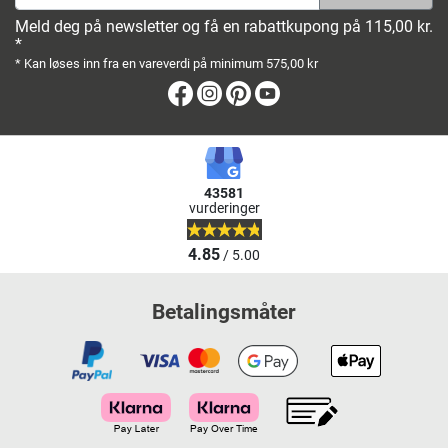
Meld deg på newsletter og få en rabattkupong på 115,00 kr.
*
* Kan løses inn fra en vareverdi på minimum 575,00 kr
Facebook
Instagram
Pinterest
Youtube
43581
vurderinger
4.85
/ 5.00
Betalingsmåter