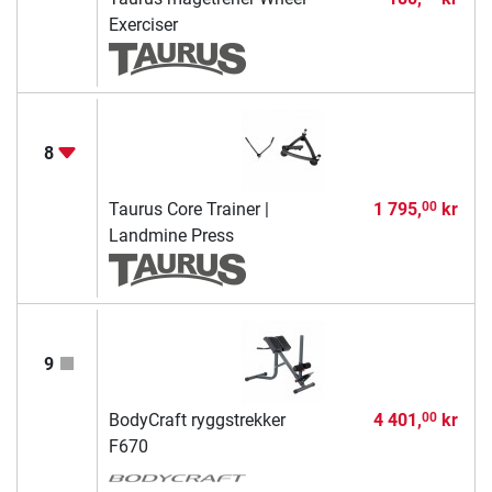
Exerciser
8
Taurus Core Trainer |
1 795,
kr
00
Landmine Press
9
BodyCraft ryggstrekker
4 401,
kr
00
F670