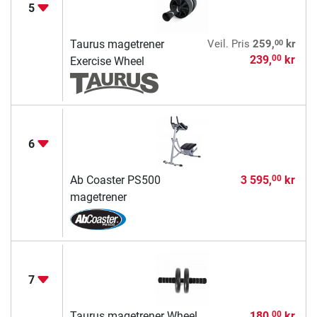
5
00
Taurus magetrener
Veil. Pris
259,
kr
239,
kr
00
Exercise Wheel
6
Ab Coaster PS500
3 595,
kr
00
magetrener
7
Taurus magetrener Wheel
180,
kr
00