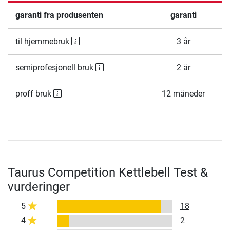
garanti fra produsenten
garanti
til hjemmebruk
3 år
semiprofesjonell bruk
2 år
proff bruk
12 måneder
Taurus Competition Kettlebell Test &
vurderinger
5
18
4
2