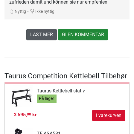
zufrieden damit und können sie nur empfehlen.
•
Nyttig
Ikke nyttig
LAST MER
GI EN KOMMENTAR
Taurus Competition Kettlebell Tilbehør
Taurus Kettlebell stativ
På lager
3 595,
kr
00
i varekurven
TF-ASA581