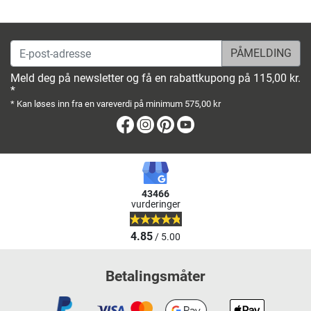
E-post-adresse
Meld deg på newsletter og få en rabattkupong på 115,00 kr.
*
* Kan løses inn fra en vareverdi på minimum 575,00 kr
Facebook
Instagram
Pinterest
Youtube
43466
vurderinger
4.85
/ 5.00
Betalingsmåter