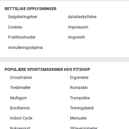
RETTSLIGE OPPLYSNINGER
Salgsbetingelser
databeskyttelse
Cookies
Impressum
Fraktkostnader
Angrerett
Annulleringsskjema
POPULÆRE SPORTSMASKINER HOS FITSHOP
Crosstrainer
Ergometer
Tredemøller
Romaskin
Multigym
Trampoline
Bordtennis
Treningsbenk
Indoor Cycle
Manualer
Boksesport
Sitte-ergometer