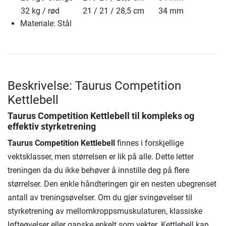
32 kg / rød
21 / 21 / 28,5 cm
34 mm
Materiale: Stål
Beskrivelse: Taurus Competition
Kettlebell
Taurus Competition Kettlebell
til kompleks og
effektiv styrketrening
Taurus Competition Kettlebell
finnes i forskjellige
vektsklasser, men størrelsen er lik på alle. Dette letter
treningen da du ikke behøver å innstille deg på flere
størrelser. Den enkle håndteringen gir en nesten ubegrenset
antall av treningsøvelser. Om du gjør svingøvelser til
styrketrening av mellomkroppsmuskulaturen, klassiske
løfteøvelser eller ganske enkelt som vekter. Kettlebell kan