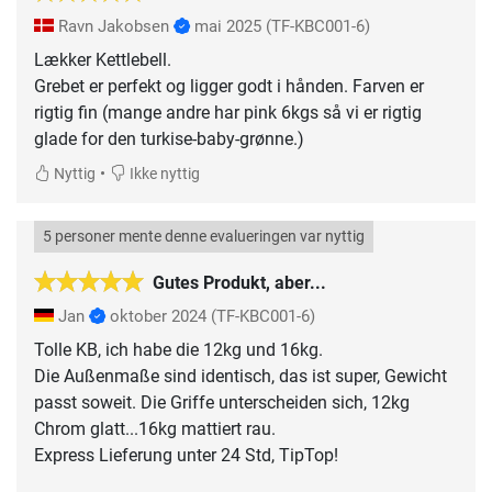
Ravn Jakobsen
mai 2025
(TF-KBC001-6)
Lækker Kettlebell.
Grebet er perfekt og ligger godt i hånden. Farven er
rigtig fin (mange andre har pink 6kgs så vi er rigtig
glade for den turkise-baby-grønne.)
•
Nyttig
Ikke nyttig
5 personer mente denne evalueringen var nyttig
Gutes Produkt, aber...
Jan
oktober 2024
(TF-KBC001-6)
Tolle KB, ich habe die 12kg und 16kg.
Die Außenmaße sind identisch, das ist super, Gewicht
passt soweit. Die Griffe unterscheiden sich, 12kg
Chrom glatt...16kg mattiert rau.
Express Lieferung unter 24 Std, TipTop!