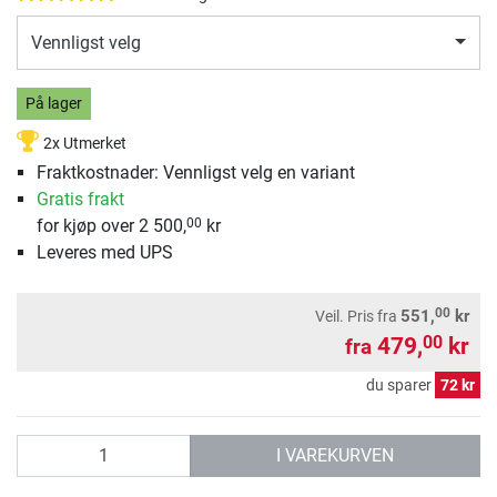
Vennligst velg
På lager
2x Utmerket
Fraktkostnader: Vennligst velg en variant
Gratis frakt
for kjøp over 2 500,
kr
00
Leveres med UPS
00
551,
kr
Veil. Pris
fra
479,
kr
00
fra
du sparer
72 kr
antall
I VAREKURVEN