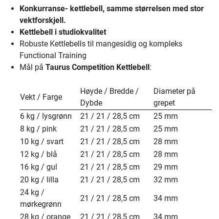
Konkurranse- kettlebell, samme størrelsen med stor
vektforskjell.
Kettlebell i studiokvalitet
Robuste Kettlebells til mangesidig og kompleks
Functional Training
Mål på
Taurus Competition Kettlebell
:
Høyde / Bredde /
Diameter på
Vekt / Farge
Dybde
grepet
6 kg / lysgrønn
21 / 21 / 28,5 cm
25 mm
8 kg / pink
21 / 21 / 28,5 cm
25 mm
10 kg / svart
21 / 21 / 28,5 cm
28 mm
12 kg / blå
21 / 21 / 28,5 cm
28 mm
16 kg / gul
21 / 21 / 28,5 cm
29 mm
20 kg / lilla
21 / 21 / 28,5 cm
32 mm
24 kg /
21 / 21 / 28,5 cm
34 mm
mørkegrønn
28 kg / orange
21 / 21 / 28,5 cm
34 mm