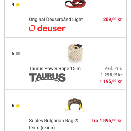
4
Original-Deuserbånd Light
289,
kr
00
5
Taurus Power Rope 15 m
Veil. Pris
00
1 295,
kr
1 195,
kr
00
6
Suples Bulgarian Bag ®
fra
1 895,
kr
00
team (skinn)