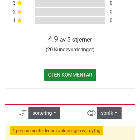
3
0
2
0
1
0
4.9
av 5 stjerner
(20 Kundevurderinger)
GI EN KOMMENTAR
sortering
språk
1 person mente denne evalueringen var nyttig