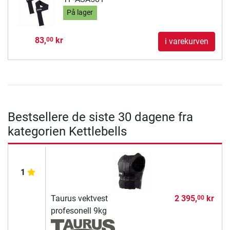
På lager
83,
kr
00
i varekurven
Bestsellere de siste 30 dagene fra
kategorien Kettlebells
1
Taurus vektvest
2 395,
kr
00
profesonell 9kg