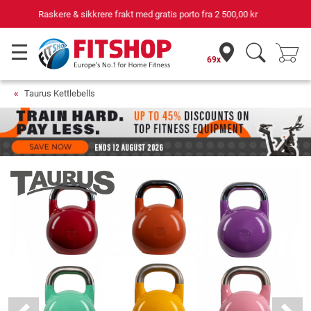
Din ekspert for hjemmetrening i 42 år
69x
Taurus Kettlebells